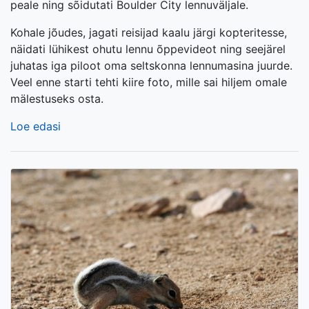
peale ning sõidutati Boulder City lennuväljale.
Kohale jõudes, jagati reisijad kaalu järgi kopteritesse,
näidati lühikest ohutu lennu õppevideot ning seejärel
juhatas iga piloot oma seltskonna lennumasina juurde.
Veel enne starti tehti kiire foto, mille sai hiljem omale
mälestuseks osta.
Loe edasi