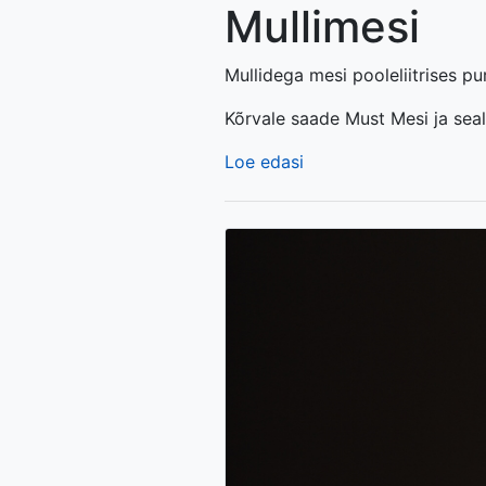
Mullimesi
Mullidega mesi pooleliitrises pur
Kõrvale saade Must Mesi ja seal
Loe edasi