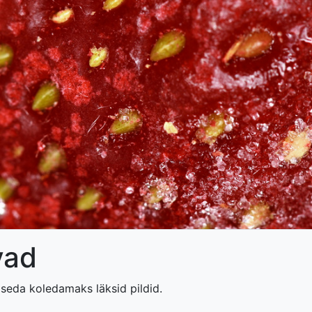
vad
seda koledamaks läksid pildid.