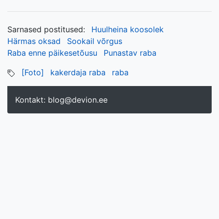
Sarnased postitused:
Huulheina koosolek
Härmas oksad
Sookail võrgus
Raba enne päikesetõusu
Punastav raba
[Foto]
kakerdaja raba
raba
Kontakt:
blog@devion.ee